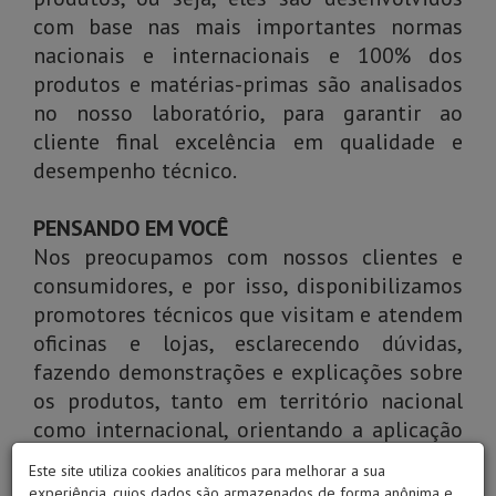
com base nas mais importantes normas
nacionais e internacionais e 100% dos
produtos e matérias-primas são analisados
no nosso laboratório, para garantir ao
cliente final excelência em qualidade e
desempenho técnico.
PENSANDO EM VOCÊ
Nos preocupamos com nossos clientes e
consumidores, e por isso, disponibilizamos
promotores técnicos que visitam e atendem
oficinas e lojas, esclarecendo dúvidas,
fazendo demonstrações e explicações sobre
os produtos, tanto em território nacional
como internacional, orientando a aplicação
de cada item.
Este site utiliza cookies analíticos para melhorar a sua
experiência, cujos dados são armazenados de forma anônima e