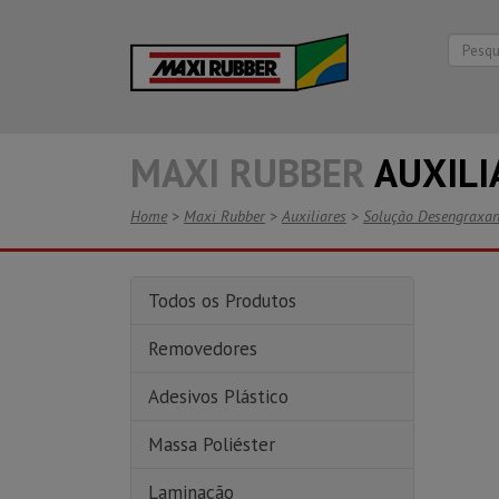
MAXI RUBBER
AUXILI
Home
>
Maxi Rubber
>
Auxiliares
>
Solução Desengraxan
Todos os Produtos
Removedores
Adesivos Plástico
Massa Poliéster
Laminação