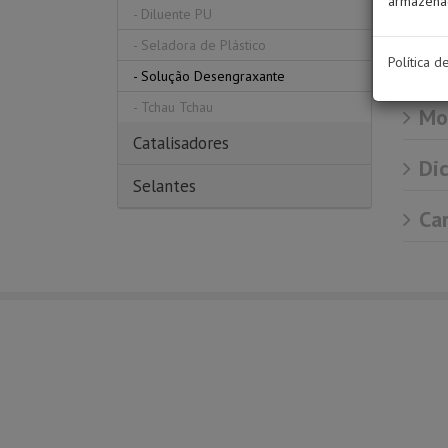
armazenad
Produ
-
Diluente PU
que p
-
Seladora de Plástico
Política d
da pi
-
Solução Desengraxante
-
Tchau Tchau
Mod
Catalisadores
Dic
Selantes
Car