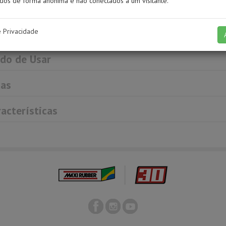
os de forma anônima e não conectados a um visitante.
to indicado para remoção de resíduos tais como go
odem prejudicar a perfeita aderência dos Fundos, 
e Privacidade
ntura.
o de Usar
as
acterísticas