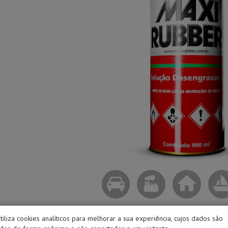
utiliza cookies analíticos para melhorar a sua experiência, cujos dados são