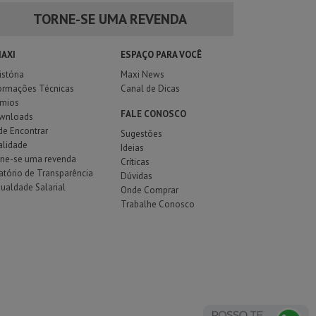
TORNE-SE UMA REVENDA
MAXI
ESPAÇO PARA VOCÊ
istória
Maxi News
ormações Técnicas
Canal de Dicas
êmios
FALE CONOSCO
wnloads
e Encontrar
Sugestões
alidade
Ideias
rne-se uma revenda
Críticas
atório de Transparência
Dúvidas
gualdade Salarial
Onde Comprar
Trabalhe Conosco