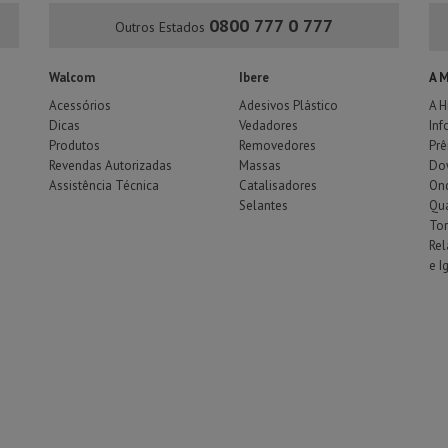
0800 777 0 777
Outros Estados
Walcom
Ibere
A 
Acessórios
Adesivos Plástico
A H
Dicas
Vedadores
Inf
Produtos
Removedores
Pr
Revendas Autorizadas
Massas
Do
Assistência Técnica
Catalisadores
Ond
Selantes
Qu
To
Rel
e I