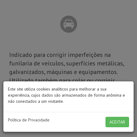
Indicado para corrigir imperfeições na
funilaria de veículos, superfícies metálicas,
galvanizados, máquinas e equipamentos.
Utilizado também para colar ou corrigir
imperfeições em mármore, granito e na
Este site utiliza cookies analíticos para melhorar a sua
experiência, cujos dados são armazenados de forma anônima e
colagem de cubas.
não conectados a um visitante.
Modo de Usar
Política de Privacidade
ACEITAR
Dicas