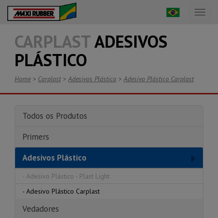
Toggl
naviga
CARPLAST
ADESIVOS
PLÁSTICO
Home
>
Carplast
>
Adesivos Plástico
>
Adesivo Plástico Carplast
Todos os Produtos
Primers
Adesivos Plástico
-
Adesivo Plástico - Plast Light
-
Adesivo Plástico Carplast
Vedadores