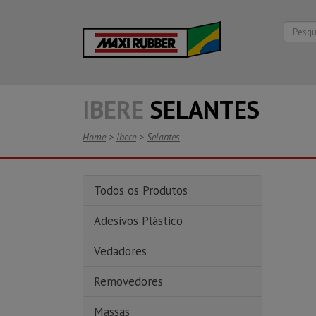
IBERE
SELANTES
Home
>
Ibere
>
Selantes
Todos os Produtos
Adesivos Plástico
Vedadores
Removedores
Massas