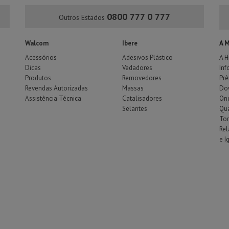
0800 777 0 777
Outros Estados
Walcom
Ibere
A 
Acessórios
Adesivos Plástico
A H
Dicas
Vedadores
Inf
Produtos
Removedores
Pr
Revendas Autorizadas
Massas
Do
Assistência Técnica
Catalisadores
Ond
Selantes
Qu
To
Rel
e I