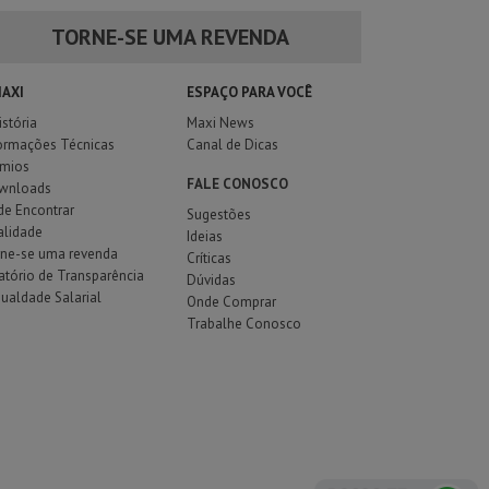
TORNE-SE UMA REVENDA
MAXI
ESPAÇO PARA VOCÊ
istória
Maxi News
ormações Técnicas
Canal de Dicas
êmios
FALE CONOSCO
wnloads
e Encontrar
Sugestões
alidade
Ideias
rne-se uma revenda
Críticas
atório de Transparência
Dúvidas
gualdade Salarial
Onde Comprar
Trabalhe Conosco