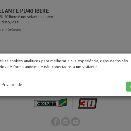
ELANTE PU40 IBERE
PU 40 Ibere é um selante adesivo
tiuso, ideal...
ere
>
Selantes
utiliza cookies analíticos para melhorar a sua experiência, cujos dados são
os de forma anônima e não conectados a um visitante.
e Privacidade