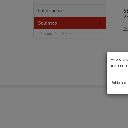
S
Catalisadores
O 
mul
Selantes
Ib
-
Selante PU40 Ibere
Este site 
armazenad
Política d