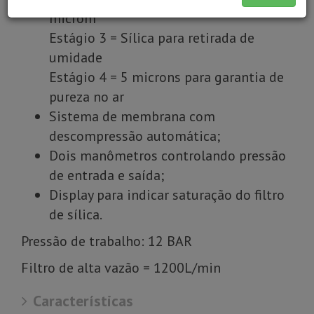
microm
Estágio 3 = Sílica para retirada de
umidade
Estágio 4 = 5 microns para garantia de
pureza no ar
Sistema de membrana com
descompressão automática;
Dois manômetros controlando pressão
de entrada e saída;
Display para indicar saturação do filtro
de sílica.
Pressão de trabalho: 12 BAR
Filtro de alta vazão = 1200L/min
Características