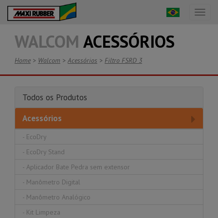
Toggl
naviga
WALCOM
ACESSÓRIOS
Home
>
Walcom
>
Acessórios
>
Filtro FSRD 3
Todos os Produtos
Acessórios
-
EcoDry
-
EcoDry Stand
-
Aplicador Bate Pedra sem extensor
-
Manômetro Digital
-
Manômetro Analógico
-
Kit Limpeza