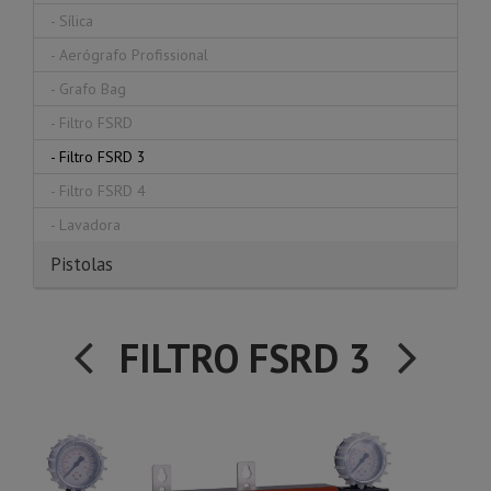
-
Sílica
-
Aerógrafo Profissional
-
Grafo Bag
-
Filtro FSRD
-
Filtro FSRD 3
-
Filtro FSRD 4
-
Lavadora
Pistolas
FILTRO FSRD 3