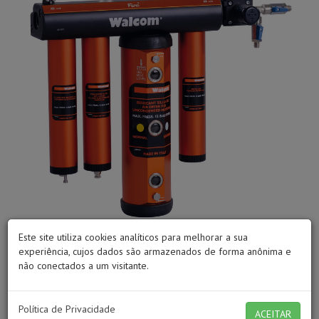
Este site utiliza cookies analíticos para melhorar a sua
experiência, cujos dados são armazenados de forma anônima e
não conectados a um visitante.
Filtro com quatro estágios de
purificação
Política de Privacidade
ACEITAR
Estágio 1 = 5 microns / Estágio 2 = 0,01