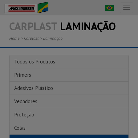
Toggl
naviga
CARPLAST
LAMINAÇÃO
Home
>
Carplast
>
Laminação
Todos os Produtos
Primers
Adesivos Plástico
Vedadores
Proteção
Colas