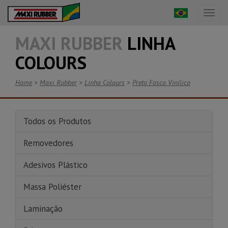
Toggl
naviga
MAXI RUBBER
LINHA
COLOURS
Home
>
Maxi Rubber
>
Linha Colours
>
Preto Fosco Vinílico
Todos os Produtos
Removedores
Adesivos Plástico
Massa Poliéster
Laminação