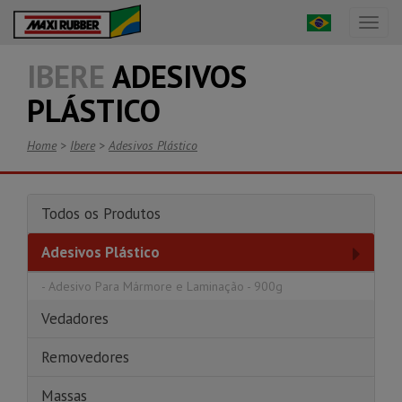
Toggl
naviga
IBERE
ADESIVOS
PLÁSTICO
Home
>
Ibere
>
Adesivos Plástico
Todos os Produtos
Adesivos Plástico
-
Adesivo Para Mármore e Laminação - 900g
Vedadores
Removedores
Massas