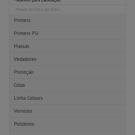
-
Adesivo para Laminação
-
Manta de Fibra de Vidro
Primers
Primers PU
Massas
Vedadores
Proteção
Colas
Linha Colours
Vernizes
Polidores