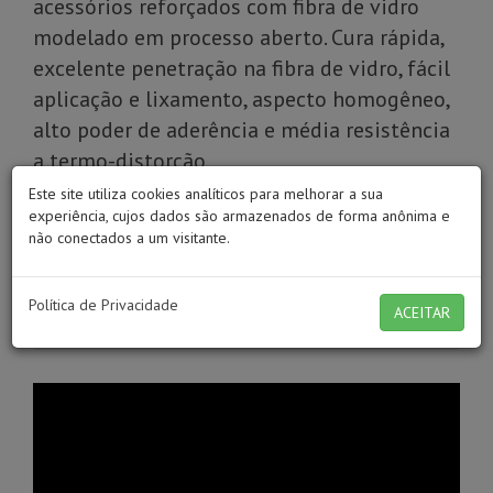
acessórios reforçados com fibra de vidro
modelado em processo aberto. Cura rápida,
excelente penetração na fibra de vidro, fácil
aplicação e lixamento, aspecto homogêneo,
alto poder de aderência e média resistência
a termo-distorção.
Este site utiliza cookies analíticos para melhorar a sua
Modo de Usar
experiência, cujos dados são armazenados de forma anônima e
não conectados a um visitante.
Dicas
Política de Privacidade
ACEITAR
Características