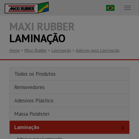
Toggl
naviga
MAXI RUBBER
LAMINAÇÃO
Home
>
Maxi Rubber
>
Laminação
>
Adesivo para Laminação
Todos os Produtos
Removedores
Adesivos Plástico
Massa Poliéster
Laminação