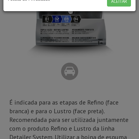
ACEITAR
É indicada para as etapas de Refino (face
branca) e para o Lustro (face preta).
Recomendada para ser utilizada juntamente
com o produto Refino e Lustro da linha
Detailer System. Utilizar a boina de espuma