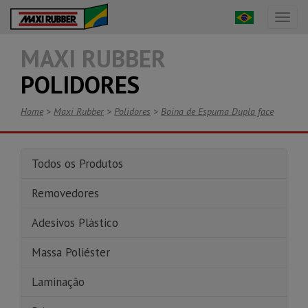
Toggl
naviga
MAXI RUBBER
POLIDORES
Home
>
Maxi Rubber
>
Polidores
>
Boina de Espuma Dupla face
Todos os Produtos
Removedores
Adesivos Plástico
Massa Poliéster
Laminação