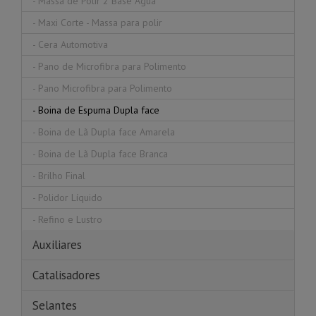
-
Massa de Polir 2 Base Água
-
Maxi Corte - Massa para polir
-
Cera Automotiva
-
Pano de Microfibra para Polimento
-
Pano Microfibra para Polimento
-
Boina de Espuma Dupla face
-
Boina de Lã Dupla face Amarela
-
Boina de Lã Dupla face Branca
-
Brilho Final
-
Polidor Líquido
-
Refino e Lustro
Auxiliares
Catalisadores
Selantes