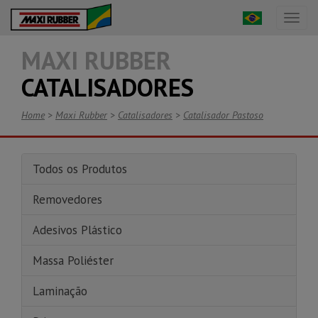
Toggl
naviga
MAXI RUBBER
CATALISADORES
Home
>
Maxi Rubber
>
Catalisadores
>
Catalisador Pastoso
Todos os Produtos
Removedores
Adesivos Plástico
Massa Poliéster
Laminação