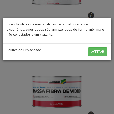
Este site utiliza cookies analíticos para melhorar a sua
MAXI LIGHT
experiência, cujos dados são armazenados de forma anônima e
Indicado para o reparo e correções em superfície
não conectados a um visitante.
ferrosas, galvanizadas,...
Política de Privacidade
ACEITAR