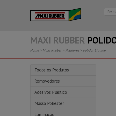
MAXI RUBBER
POLID
Home
>
Maxi Rubber
>
Polidores
>
Polidor Líquido
Todos os Produtos
Removedores
Adesivos Plástico
Massa Poliéster
Laminação