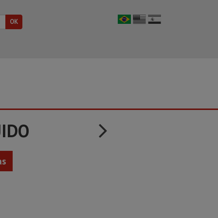
UIDO
as