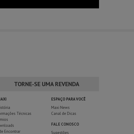
TORNE-SE UMA REVENDA
MAXI
ESPAÇO PARA VOCÊ
istória
Maxi News
ormações Técnicas
Canal de Dicas
êmios
FALE CONOSCO
wnloads
e Encontrar
Sugestões