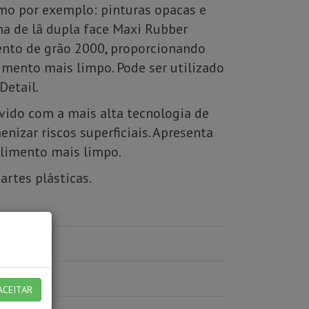
omo por exemplo: pinturas opacas e
a de lã dupla face Maxi Rubber
ento de grão 2000, proporcionando
mento mais limpo. Pode ser utilizado
Detail.
vido com a mais alta tecnologia de
enizar riscos superficiais. Apresenta
olimento mais limpo.
rtes plásticas.
ACEITAR